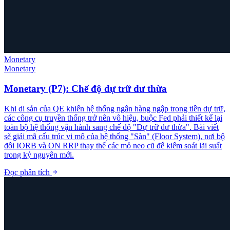
Monetary
Monetary
Monetary (P7): Chế độ dự trữ dư thừa
Khi di sản của QE khiến hệ thống ngân hàng ngập trong tiền dự trữ,
các công cụ truyền thống trở nên vô hiệu, buộc Fed phải thiết kế lại
toàn bộ hệ thống vận hành sang chế độ "Dự trữ dư thừa". Bài viết
sẽ giải mã cấu trúc vi mô của hệ thống "Sàn" (Floor System), nơi bộ
đôi IORB và ON RRP thay thế các mỏ neo cũ để kiểm soát lãi suất
trong kỷ nguyên mới.
Đọc phân tích