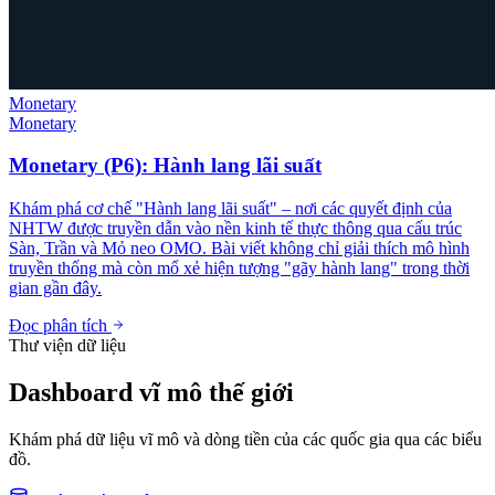
Monetary
Monetary
Monetary (P6): Hành lang lãi suất
Khám phá cơ chế "Hành lang lãi suất" – nơi các quyết định của
NHTW được truyền dẫn vào nền kinh tế thực thông qua cấu trúc
Sàn, Trần và Mỏ neo OMO. Bài viết không chỉ giải thích mô hình
truyền thống mà còn mổ xẻ hiện tượng "gãy hành lang" trong thời
gian gần đây.
Đọc phân tích
Thư viện dữ liệu
Dashboard vĩ mô thế giới
Khám phá dữ liệu vĩ mô và dòng tiền của các quốc gia qua các biểu
đồ.