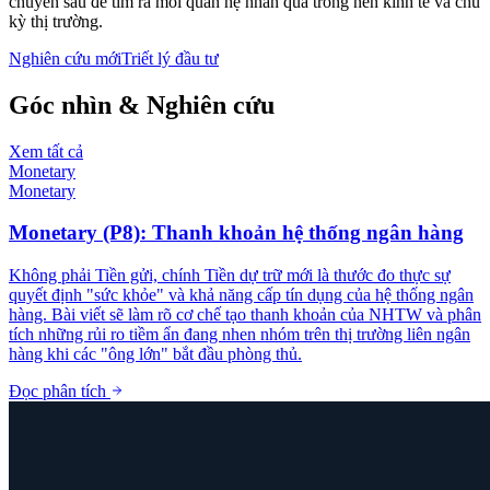
chuyên sâu để tìm ra mối quan hệ nhân quả trong nền kinh tế và chu
kỳ thị trường.
Nghiên cứu mới
Triết lý đầu tư
Góc nhìn & Nghiên cứu
Xem tất cả
Monetary
Monetary
Monetary (P8): Thanh khoản hệ thống ngân hàng
Không phải Tiền gửi, chính Tiền dự trữ mới là thước đo thực sự
quyết định "sức khỏe" và khả năng cấp tín dụng của hệ thống ngân
hàng. Bài viết sẽ làm rõ cơ chế tạo thanh khoản của NHTW và phân
tích những rủi ro tiềm ẩn đang nhen nhóm trên thị trường liên ngân
hàng khi các "ông lớn" bắt đầu phòng thủ.
Đọc phân tích