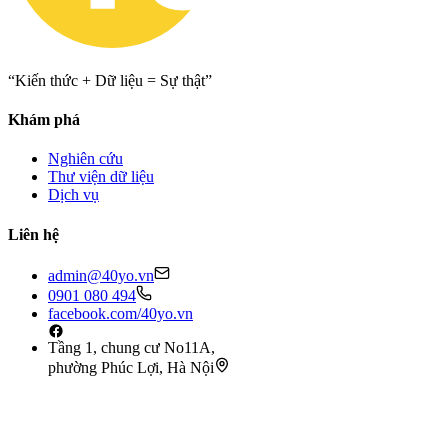
“Kiến thức + Dữ liệu = Sự thật”
Khám phá
Nghiên cứu
Thư viện dữ liệu
Dịch vụ
Liên hệ
admin@40yo.vn
0901 080 494
facebook.com/40yo.vn
Tầng 1, chung cư No11A,
phường Phúc Lợi, Hà Nội